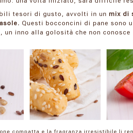
amo: una volta iniziato, sarà difficile re
abili tesori di gusto, avvolti in un
mix di 
asole
. Questi bocconcini di pane sono u
, un inno alla golosità che non conosce r
one compatta e la fragranza irresistibile li re