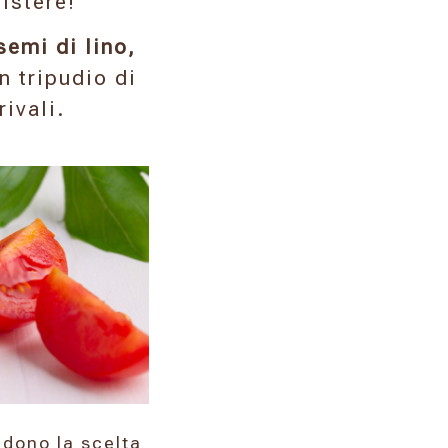
sistere!
semi di lino,
n tripudio di
ivali.
ndono la scelta