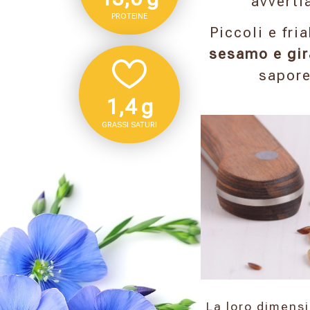
avverti
PROTEINE
Piccoli e fri
sesamo e gir
sapore
1,4 g
GRASSI SATURI
La loro dimensi