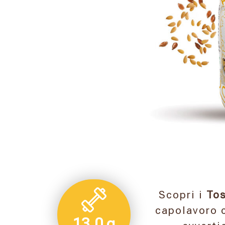
Scopri i
Tos
capolavoro c
13,0 g