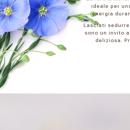
ideale per un
energia duran
Lasciati sedurr
sono un invito 
deliziosa. P