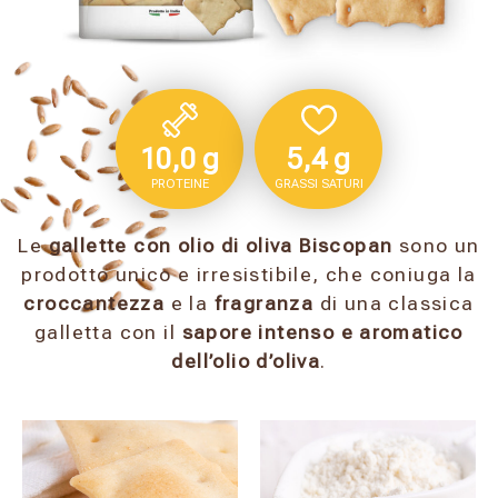
10,0 g
5,4 g
PROTEINE
GRASSI SATURI
Le
gallette con olio di oliva Biscopan
sono un
prodotto unico e irresistibile, che coniuga la
croccantezza
e la
fragranza
di una classica
galletta con il
sapore intenso e aromatico
dell’olio d’oliva
.