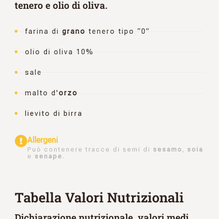
tenero e olio di oliva.
farina di
grano
tenero tipo “0”
olio di oliva 10%
sale
malto d'
orzo
lievito di birra
Allergeni
Può contenere tracce di semi di
sesamo
,
soia
e
senape
.
Tabella Valori Nutrizionali
Dichiarazione nutrizionale, valori medi