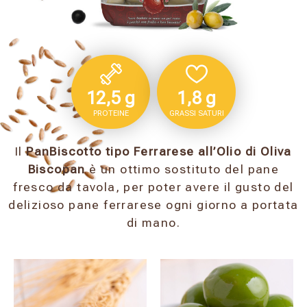
12,5 g
1,8 g
PROTEINE
GRASSI SATURI
Il
PanBiscotto tipo Ferrarese all’Olio di Oliva
Biscopan
è un ottimo sostituto del pane
fresco da tavola, per poter avere il gusto del
delizioso pane ferrarese ogni giorno a portata
di mano.