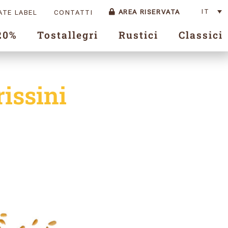
IT
AREA RISERVATA
ATE LABEL
CONTATTI
20%
Tostallegri
Rustici
Classici
issini