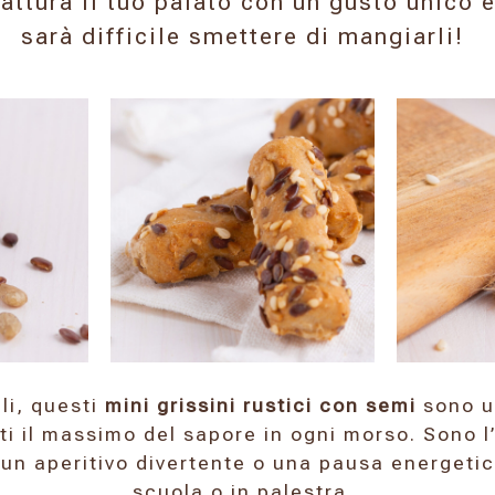
cattura il tuo palato con un gusto unico 
sarà difficile smettere di mangiarli!
ili, questi
mini grissini rustici con semi
sono un
ti il massimo del sapore in ogni morso. Sono l
un aperitivo divertente o una pausa energetica
scuola o in palestra.