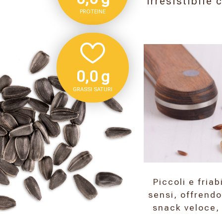
irresistibile 
PROTEINE
0,0 g
GRASSI SATURI
Piccoli e friab
sensi, offrendo
snack veloce, 